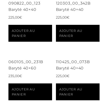
090822_00_123
120303_00_342B
Baryté 40×40
Baryté 40×40
225,00
€
225,00
€
AJOUTER AU
AJOUTER AU
PANIER
PANIER
060105_00_231B
110425_00_073B
Baryté 40×60
Baryté 40×40
235,00
€
225,00
€
AJOUTER AU
AJOUTER AU
PANIER
PANIER