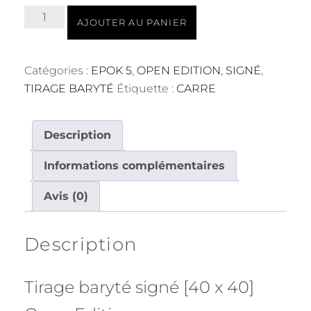
quantité
AJOUTER AU PANIER
de
140510_00_002
Baryté
Catégories :
EPOK 5
,
OPEN EDITION
,
SIGNÉ
,
40x40
TIRAGE BARYTÉ
Étiquette :
CARRE
Description
Informations complémentaires
Avis (0)
Description
Tirage baryté signé [40 x 40]