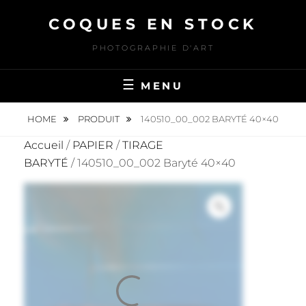
Skip
COQUES EN STOCK
to
content
PHOTOGRAPHIE D'ART
MENU
HOME
PRODUIT
140510_00_002 BARYTÉ 40×40
Accueil
/
PAPIER
/
TIRAGE
BARYTÉ
/ 140510_00_002 Baryté 40×40