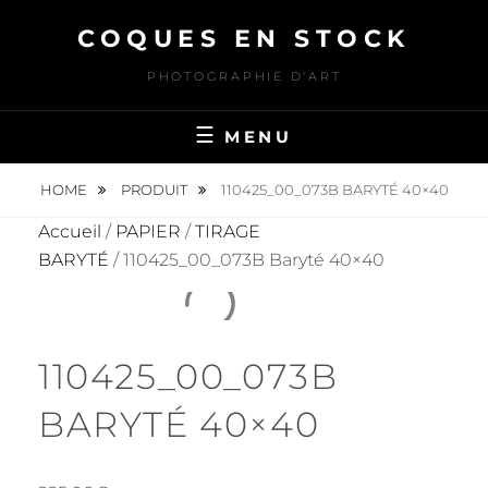
Skip
COQUES EN STOCK
to
content
PHOTOGRAPHIE D'ART
MENU
HOME
PRODUIT
110425_00_073B BARYTÉ 40×40
Accueil
/
PAPIER
/
TIRAGE
BARYTÉ
/ 110425_00_073B Baryté 40×40
110425_00_073B
BARYTÉ 40×40