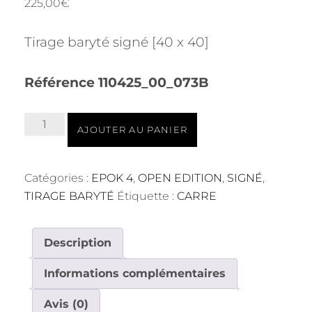
225,00
€
Tirage baryté signé [40 x 40]
Référence 110425_00_073B
quantité
AJOUTER AU PANIER
de
110425_00_073B
Baryté
Catégories :
EPOK 4
,
OPEN EDITION
,
SIGNÉ
,
40x40
TIRAGE BARYTÉ
Étiquette :
CARRE
Description
Informations complémentaires
Avis (0)