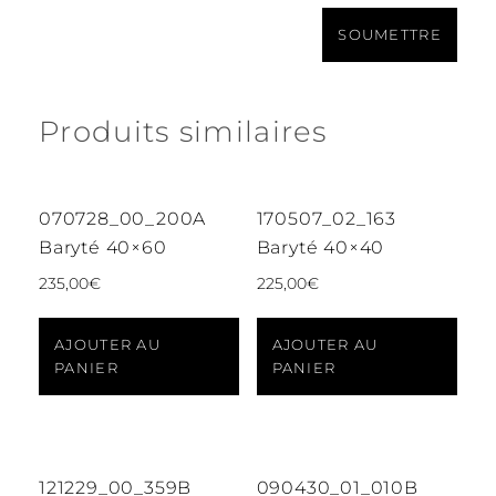
Produits similaires
070728_00_200A
170507_02_163
Baryté 40×60
Baryté 40×40
235,00
€
225,00
€
AJOUTER AU
AJOUTER AU
PANIER
PANIER
121229_00_359B
090430_01_010B