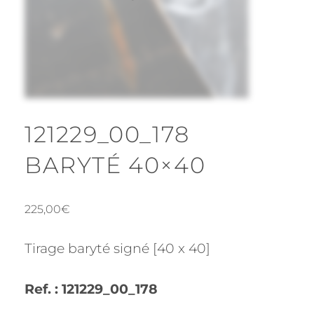
121229_00_178
BARYTÉ 40×40
225,00
€
Tirage baryté signé [40 x 40]
Ref. : 121229_00_178