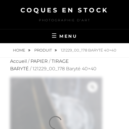
Skip
COQUES EN STOCK
to
content
PHOTOGRAPHIE D'ART
MENU
HOME
PRODUIT
121229_00_178 BARYTÉ 40×40
Accueil
/
PAPIER
/
TIRAGE
BARYTÉ
/ 121229_00_178 Baryté 40×40