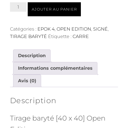
quantité
AJOUTER AU PANIER
de
121229_00_178
Baryté
Catégories :
EPOK 4
,
OPEN EDITION
,
SIGNÉ
,
40x40
TIRAGE BARYTÉ
Étiquette :
CARRE
Description
Informations complémentaires
Avis (0)
Description
Tirage baryté [40 x 40] Open