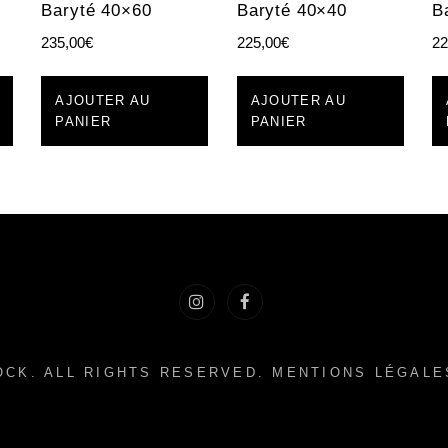
Baryté 40×60
Baryté 40×40
B
235,00
€
225,00
€
22
AJOUTER AU
AJOUTER AU
PANIER
PANIER
Instragram
Facebook
OCK
. ALL RIGHTS RESERVED.
MENTIONS LÉGALE