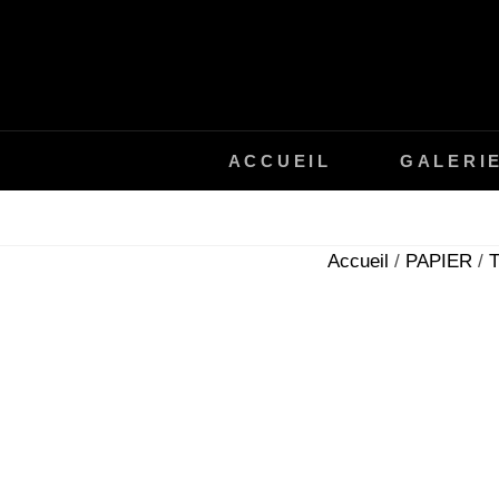
Skip
to
content
ACCUEIL
GALERI
Accueil
/
PAPIER
/