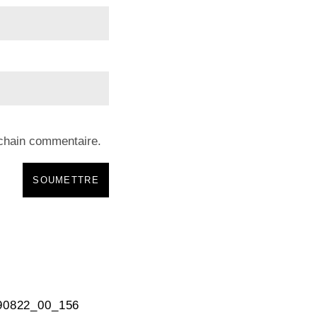
ochain commentaire.
90822_00_156