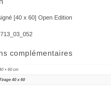
n
signé [40 x 60] Open Edition
0713_03_052
ons complémentaires
40 × 60 cm
Tirage 40 x 60