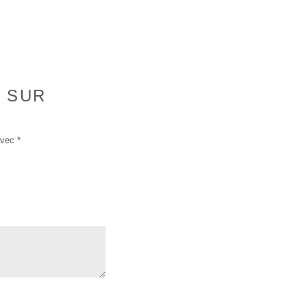
S SUR
avec
*