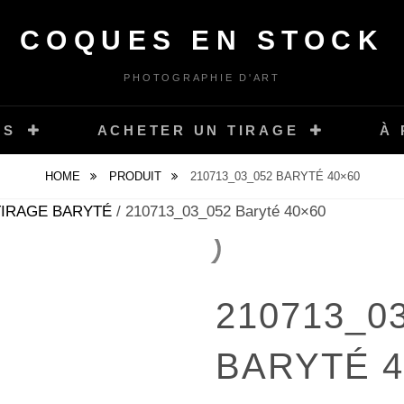
COQUES EN STOCK
PHOTOGRAPHIE D'ART
ES
ACHETER UN TIRAGE
À
HOME
PRODUIT
210713_03_052 BARYTÉ 40×60
TIRAGE BARYTÉ
/ 210713_03_052 Baryté 40×60
210713_0
BARYTÉ 4