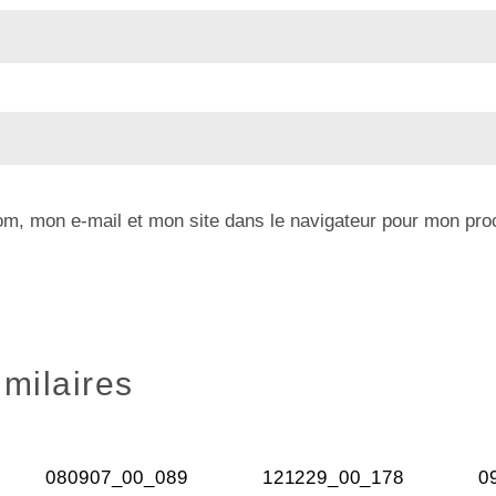
om, mon e-mail et mon site dans le navigateur pour mon pr
imilaires
080907_00_089
121229_00_178
0