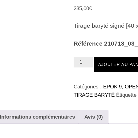
235,00
€
Tirage baryté signé [40 
Référence 210713_03
quantité
AJOUTER AU PA
de
210713_03_052
Baryté
Catégories :
EPOK 9
,
OPEN
40x60
TIRAGE BARYTÉ
Étiquette
Informations complémentaires
Avis (0)