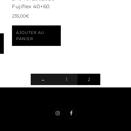
Fujiflex 40×60
235,00
€
AJOUTER AU
PANIER
←
1
2
Instragram
Facebook