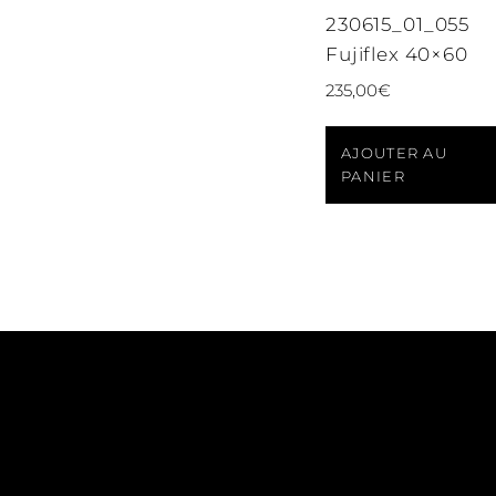
230615_01_055
Fujiflex 40×60
235,00
€
AJOUTER AU
PANIER