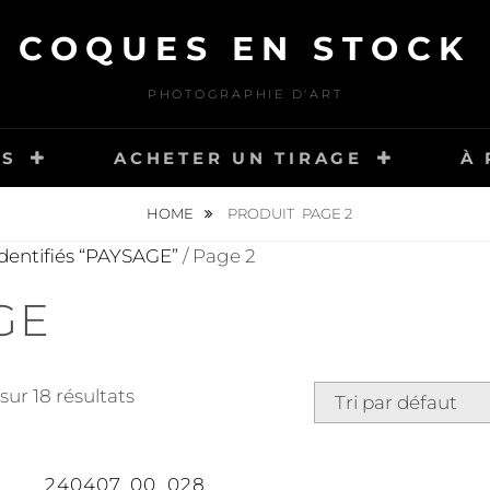
COQUES EN STOCK
PHOTOGRAPHIE D'ART
ES
ACHETER UN TIRAGE
À
HOME
PRODUIT
PAGE 2
identifiés “PAYSAGE”
/ Page 2
GE
sur 18 résultats
240407_00_028