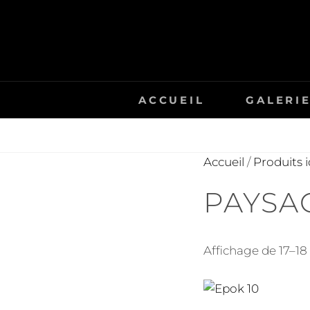
Skip
to
content
ACCUEIL
GALERI
Accueil
/
Produits 
PAYSA
Affichage de 17–18 