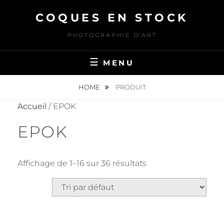
Skip
COQUES EN STOCK
to
content
PHOTOGRAPHIE D'ART
MENU
HOME
PRODUIT
Accueil
/ EPOK
EPOK
Affichage de 1–16 sur 36 résultats