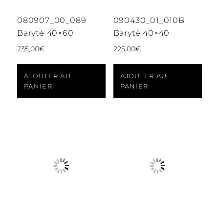
080907_00_089
090430_01_010B
Baryté 40×60
Baryté 40×40
235,00
€
225,00
€
AJOUTER AU
AJOUTER AU
PANIER
PANIER