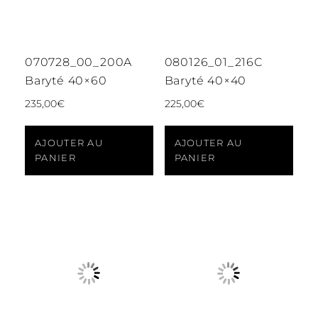
070728_00_200A
080126_01_216C
Baryté 40×60
Baryté 40×40
235,00
€
225,00
€
AJOUTER AU
AJOUTER AU
PANIER
PANIER