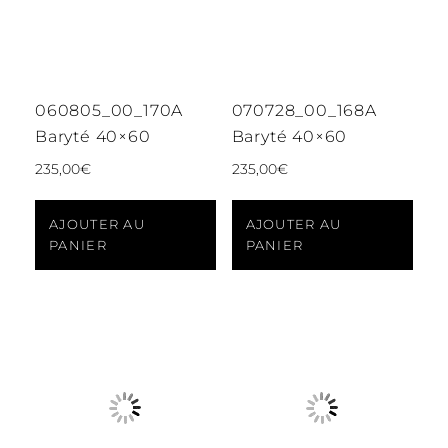
060805_00_170A
070728_00_168A
Baryté 40×60
Baryté 40×60
235,00
€
235,00
€
AJOUTER AU
AJOUTER AU
PANIER
PANIER