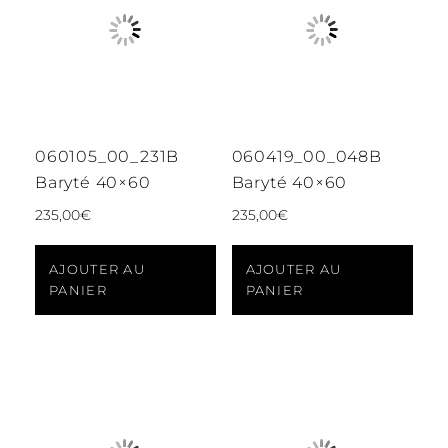
060105_00_231B
060419_00_048B
Baryté 40×60
Baryté 40×60
235,00
€
235,00
€
AJOUTER AU
AJOUTER AU
PANIER
PANIER